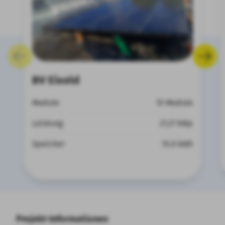
BV Eisold
Module
51 Module
Leistung
21,17 kWp
Speicher
15.0 kWh
Projekt-Informationen